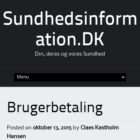
Sundhedsinform
ation.DK
Din, deres og vores Sundhed
Skip
to
content
Brugerbetaling
Posted on
oktober 13, 2015
by
Claes Kastholm
Hansen