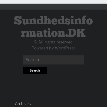
Sundhedsinfo
rmation.DK
© All rights reserved.
Powered by
WordPress
Search
for:
Archives