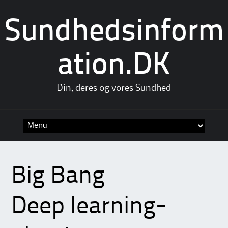
Sundhedsinform
ation.DK
Din, deres og vores Sundhed
Skip
to
content
Big Bang
Deep learning-