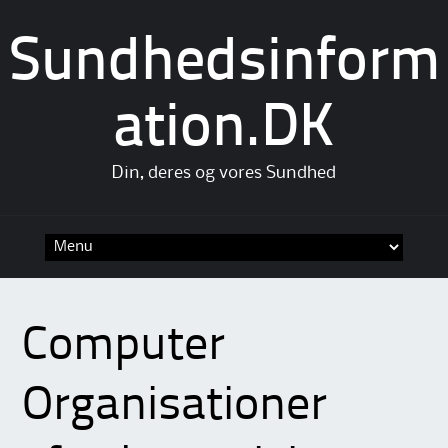
Sundhedsinform
ation.DK
Din, deres og vores Sundhed
Skip
to
content
Computer
Organisationer