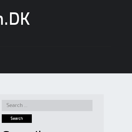
n.DK
Search
for: