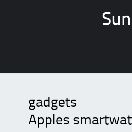
Sun
Skip
to
content
gadgets
Apples smartwatc