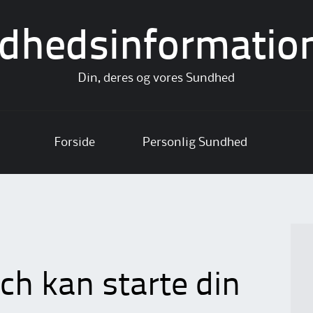
dhedsinformatio
Din, deres og vores Sundhed
Forside
Personlig Sundhed
h kan starte din