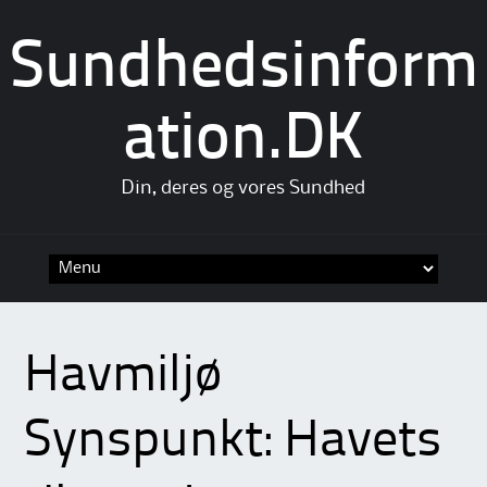
Sundhedsinform
ation.DK
Din, deres og vores Sundhed
Skip
to
content
Havmiljø
Synspunkt: Havets