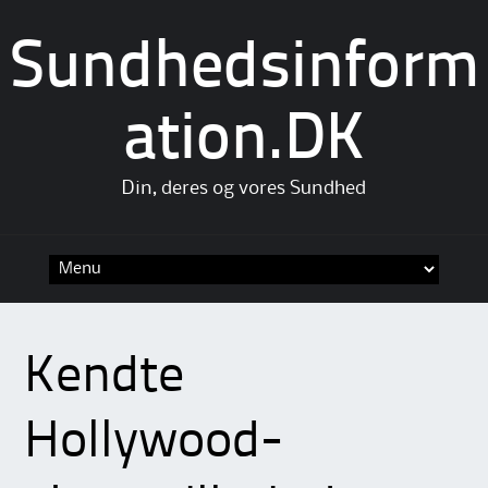
Sundhedsinform
ation.DK
Din, deres og vores Sundhed
Skip
to
content
Kendte
Hollywood-