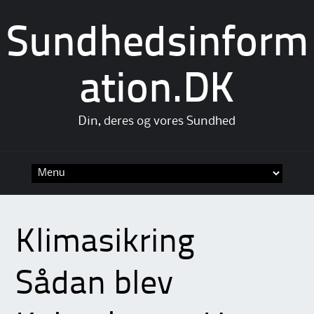
Sundhedsinform
ation.DK
Din, deres og vores Sundhed
Skip
to
content
Klimasikring
Sådan blev