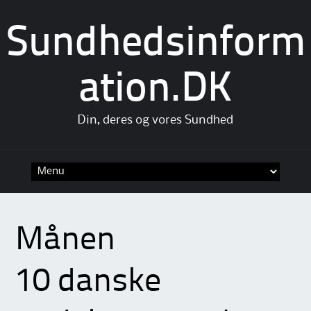
Sundhedsinform
ation.DK
Din, deres og vores Sundhed
Skip
to
content
Månen
10 danske