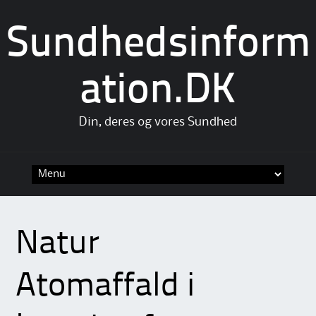
Sundhedsinform
ation.DK
Din, deres og vores Sundhed
Skip
to
content
Natur
Atomaffald i