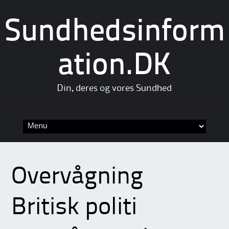
Sundhedsinform
ation.DK
Din, deres og vores Sundhed
Skip
to
content
Overvågning
Britisk politi