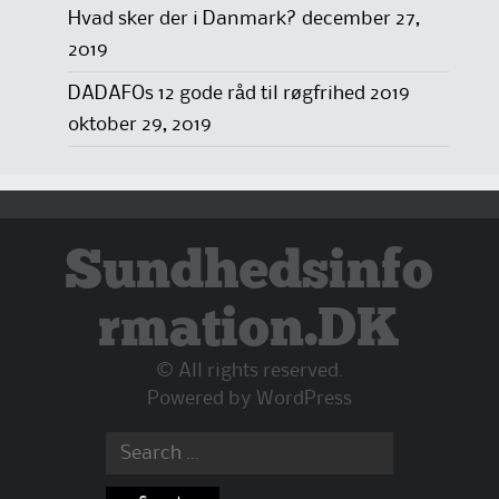
Hvad sker der i Danmark?
december 27,
2019
DADAFOs 12 gode råd til røgfrihed 2019
oktober 29, 2019
Sundhedsinfo
rmation.DK
© All rights reserved.
Powered by
WordPress
Search
for: