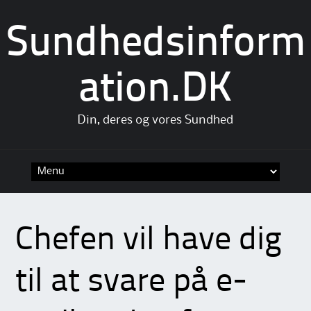
Sundhedsinform
ation.DK
Din, deres og vores Sundhed
Skip
to
content
Chefen vil have dig
til at svare på e-