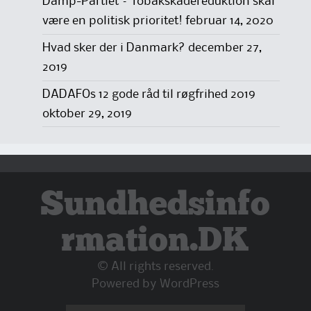
Damp-Partiet – Tobakskadereduktion skal
være en politisk prioritet!
februar 14, 2020
Hvad sker der i Danmark?
december 27,
2019
DADAFOs 12 gode råd til røgfrihed 2019
oktober 29, 2019
Sundhedsinfo
rmation.DK
© All rights reserved.
Powered by
WordPress