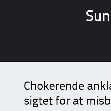
Sun
Skip
to
content
Chokerende ankla
sigtet for at mis