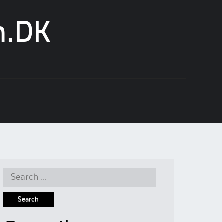
n.DK
Search
for: