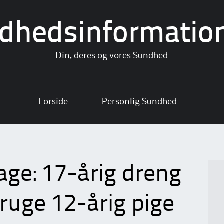
dhedsinformatio
Din, deres og vores Sundhed
Forside
Personlig Sundhed
ge: 17-årig dreng
bruge 12-årig pige