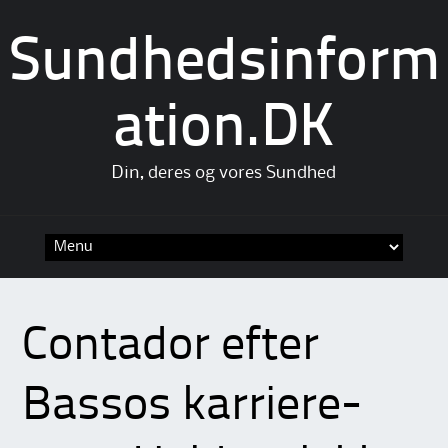
Sundhedsinform
ation.DK
Din, deres og vores Sundhed
Skip
to
content
Contador efter
Bassos karriere-