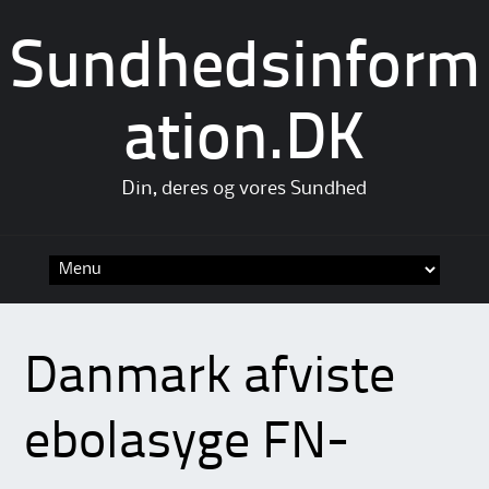
Sundhedsinform
ation.DK
Din, deres og vores Sundhed
Skip
to
content
Danmark afviste
ebolasyge FN-