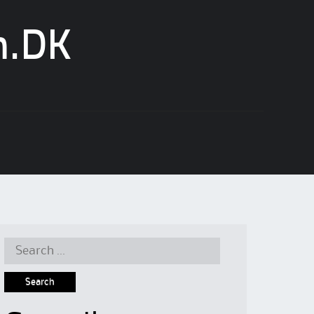
n.DK
Search
for: