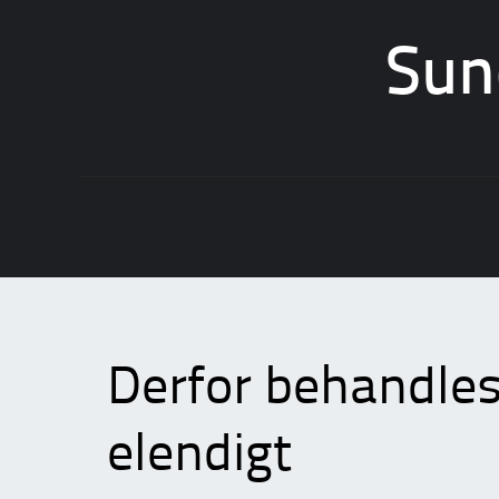
Sun
Skip
to
content
Derfor behandles
elendigt