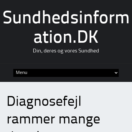
Sundhedsinform
ation.DK
Din, deres og vores Sundhed
Skip
to
content
Diagnosefejl
rammer mange