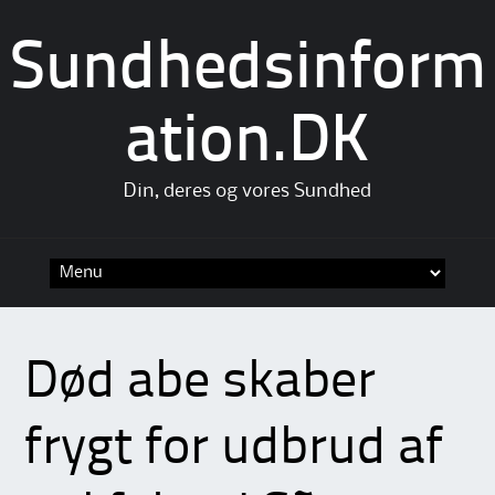
Sundhedsinform
ation.DK
Din, deres og vores Sundhed
Skip
to
content
Død abe skaber
frygt for udbrud af