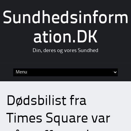
Sundhedsinform
ation.DK
Din, deres og vores Sundhed
Skip
to
content
Dødsbilist fra
Times Square var