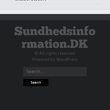
Sundhedsinfo
rmation.DK
© All rights reserved.
Powered by
WordPress
Search
for: