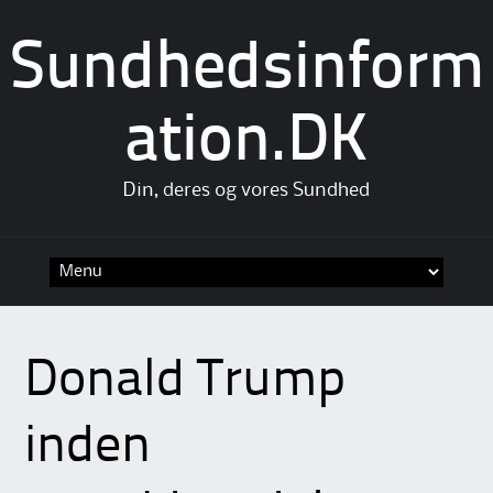
Sundhedsinform
ation.DK
Din, deres og vores Sundhed
Skip
to
content
Donald Trump
inden