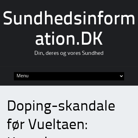
Sundhedsinform
ation.DK
Din, deres og vores Sundhed
Skip
to
content
Doping-skandale
før Vueltaen: