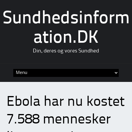
Sundhedsinform
ation.DK
Din, deres og vores Sundhed
Skip
to
content
Ebola har nu kostet
7.588 mennesker