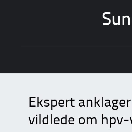
Sun
Skip
to
content
Ekspert anklager 
vildlede om hpv-