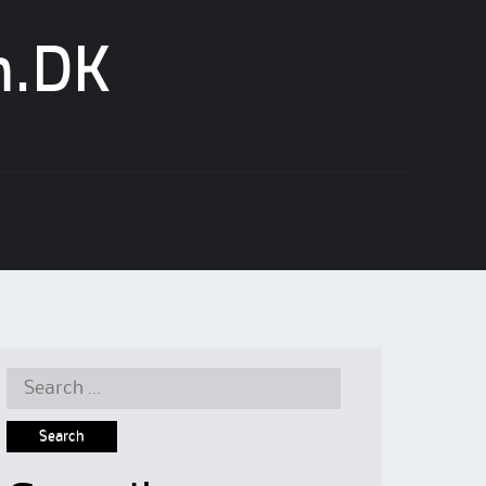
n.DK
Search
for: