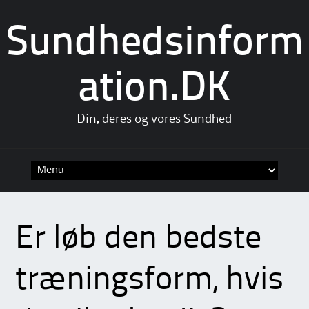
Sundhedsinform
ation.DK
Din, deres og vores Sundhed
Skip
to
content
Er løb den bedste
træningsform, hvis