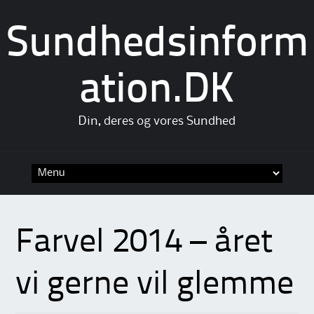
Sundhedsinform
ation.DK
Din, deres og vores Sundhed
Skip
to
content
Farvel 2014 – året
vi gerne vil glemme