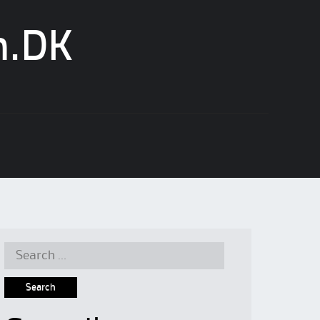
n.DK
Search
for: