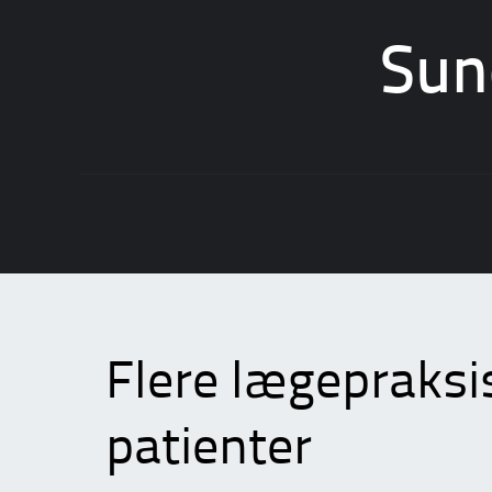
Sun
Skip
to
content
Flere lægepraksi
patienter