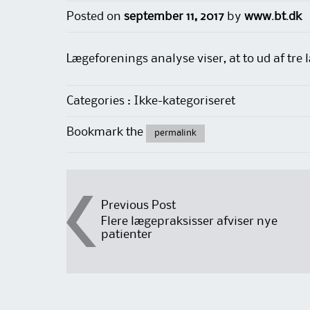
Posted on
september 11, 2017
by
www.bt.dk
Lægeforenings analyse viser, at to ud af tre 
Categories : Ikke-kategoriseret
Bookmark the
permalink
Post
Previous Post
Flere lægepraksisser afviser nye
patienter
navigation