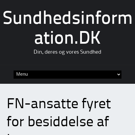
Sundhedsinform
ation.DK
Din, deres og vores Sundhed
Skip
to
content
FN-ansatte fyret
for besiddelse af