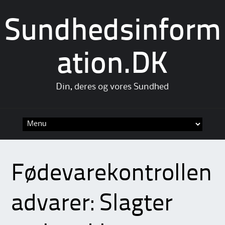
Sundhedsinform
ation.DK
Din, deres og vores Sundhed
Skip
to
content
Fødevarekontrollen
advarer: Slagter