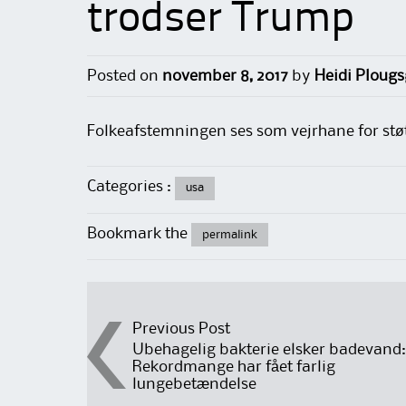
trodser Trump
Posted on
november 8, 2017
by
Heidi Ploug
Folkeafstemningen ses som vejrhane for støtt
Categories :
usa
Bookmark the
permalink
Post
Previous Post
Ubehagelig bakterie elsker badevand:
Rekordmange har fået farlig
navigation
lungebetændelse