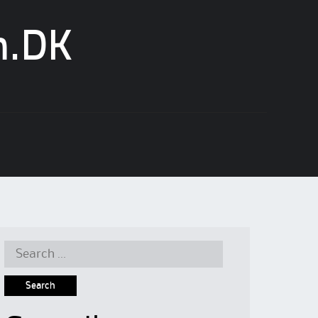
n.DK
Search
for: