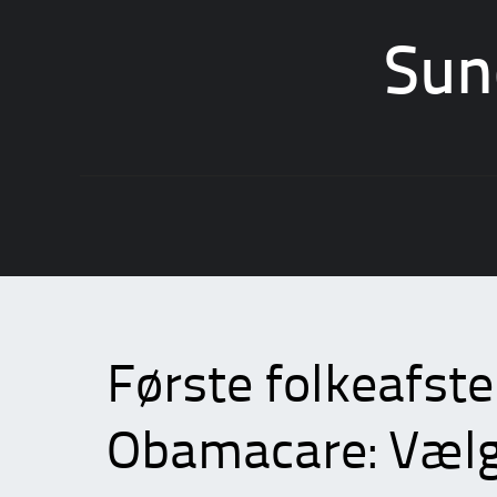
Sun
Skip
to
content
Første folkeafs
Obamacare: Vælg