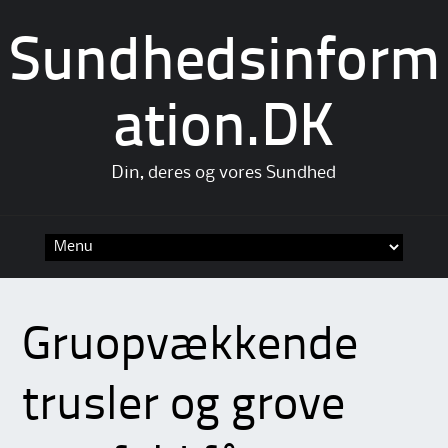
Sundhedsinform
ation.DK
Din, deres og vores Sundhed
Skip
to
content
Gruopvækkende
trusler og grove