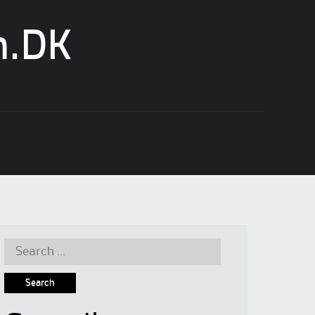
n.DK
Search
for: