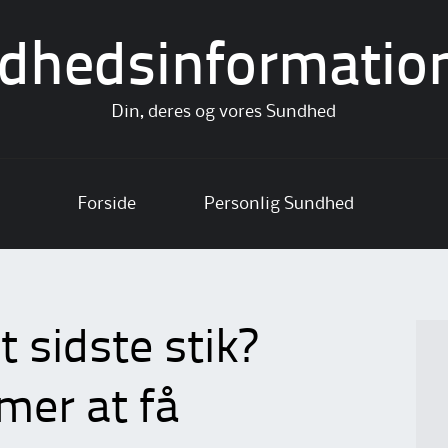
dhedsinformatio
Din, deres og vores Sundhed
Forside
Personlig Sundhed
 sidste stik?
mer at få