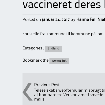
vaccineret deres
Posted on
januar 24, 2017
by
Hanne Fall Nie
Forskelle fra kommune til kommune på, om
Categories :
Indland
Bookmark the
permalink
Post
Previous Post
Teleselskabs webformular misbrugt ti
at bombardere Version2 med smæde-
navigation
mails