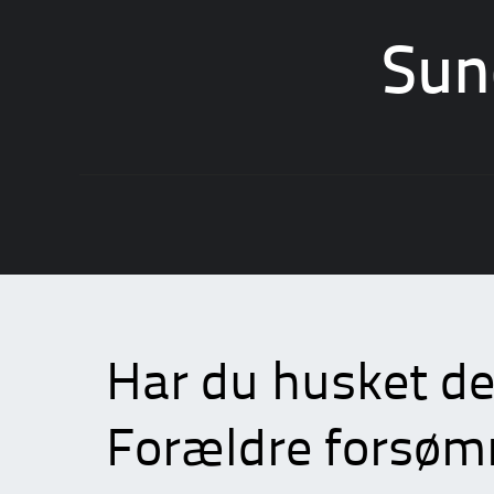
Sun
Skip
to
content
Har du husket det
Forældre forsøm