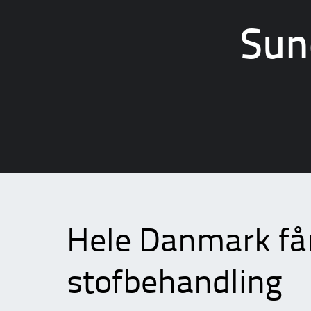
Sun
Skip
to
content
Hele Danmark f
stofbehandling