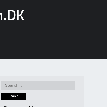
n.DK
Search
for: