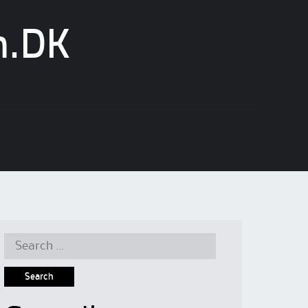
n.DK
Search
for: