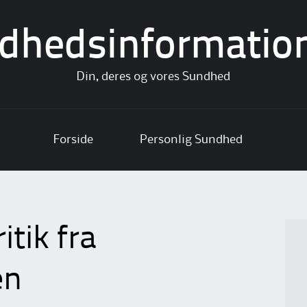
dhedsinformatio
Din, deres og vores Sundhed
Forside
Personlig Sundhed
itik fra
en