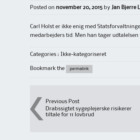
Posted on
november 20, 2015
by
Jan Bjerre
Carl Holst er ikke enig med Statsforvaltninge
medarbejders tid. Men han tager udtalelsen t
Categories : Ikke-kategoriseret
Bookmark the
permalink
Post
Previous Post
Drabssigtet sygeplejerske risikerer
tiltale for 11 lovbrud
navigation