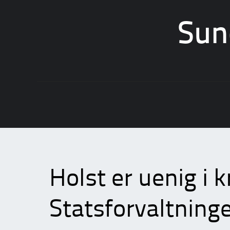
Sun
Skip
to
content
Holst er uenig i kr
Statsforvaltning