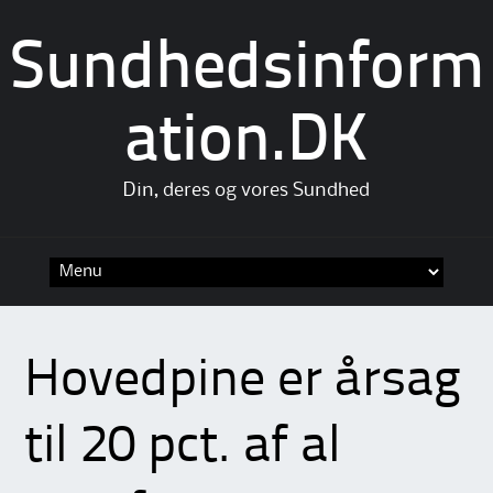
Sundhedsinform
ation.DK
Din, deres og vores Sundhed
Skip
to
content
Hovedpine er årsag
til 20 pct. af al