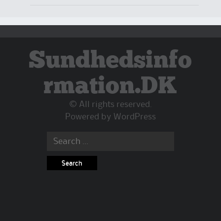
Sundhedsinfo
rmation.DK
© All rights reserved.
Powered by
WordPress
Search
for: