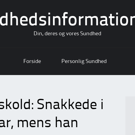
dhedsinformatio
Din, deres og vores Sundhed
Forside
Personlig Sundhed
skold: Snakkede i
far, mens han