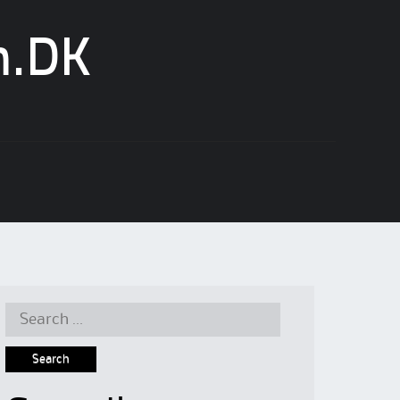
n.DK
Search
for: