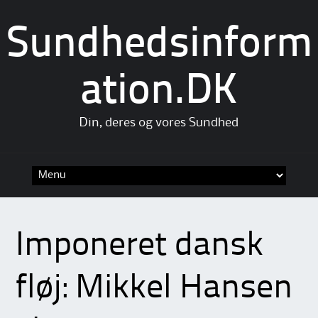
Sundhedsinform
ation.DK
Din, deres og vores Sundhed
Skip
to
content
Imponeret dansk
fløj: Mikkel Hansen