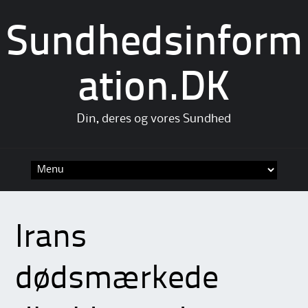
Sundhedsinform
ation.DK
Din, deres og vores Sundhed
Skip
to
content
Irans
dødsmærkede