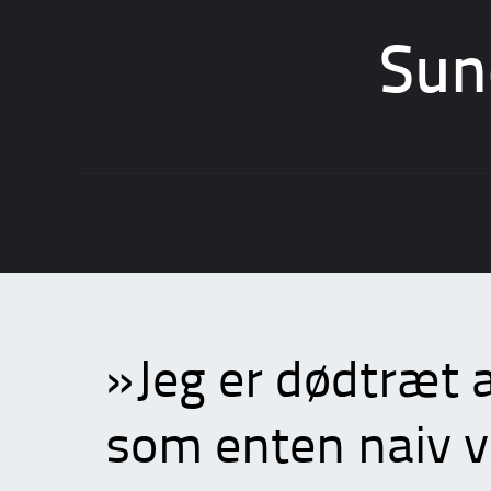
Sun
Skip
to
content
»Jeg er dødtræt af
som enten naiv ve