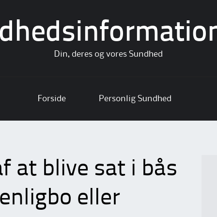
dhedsinformatio
Din, deres og vores Sundhed
Forside
Personlig Sundhed
 at blive sat i bås
nligbo eller