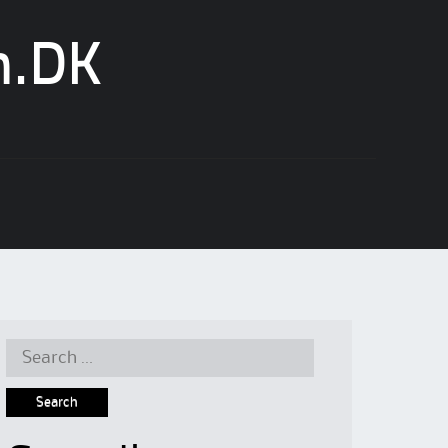
n.DK
Search
for: