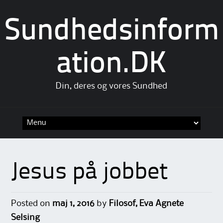
Sundhedsinform
ation.DK
Din, deres og vores Sundhed
Skip
to
content
Jesus på jobbet
Posted on
maj 1, 2016
by
Filosof, Eva Agnete
Selsing