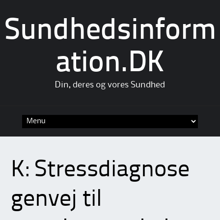
Sundhedsinform
ation.DK
Din, deres og vores Sundhed
Skip
to
content
K: Stressdiagnose
genvej til