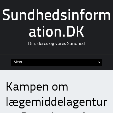
Sundhedsinform
ation.DK
Din, deres og vores Sundhed
Skip
to
content
Kampen om
lægemiddelagentur