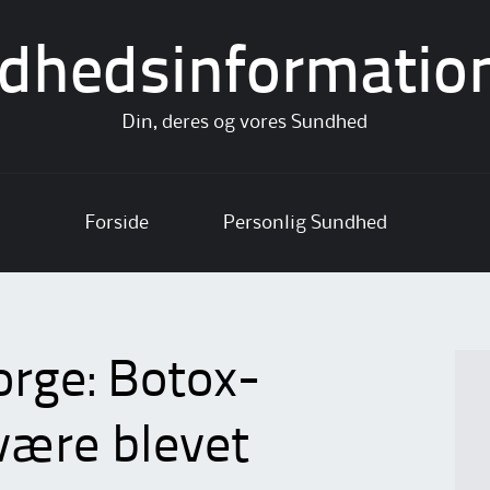
dhedsinformatio
Din, deres og vores Sundhed
Forside
Personlig Sundhed
orge: Botox-
være blevet