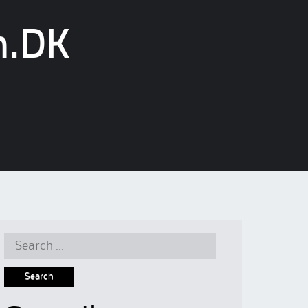
n.DK
Search
for: