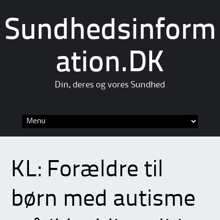
Sundhedsinform
ation.DK
Din, deres og vores Sundhed
Skip
to
content
KL: Forældre til
børn med autisme