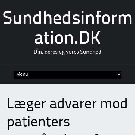
Sundhedsinform
ation.DK
Din, deres og vores Sundhed
Skip
to
content
Læger advarer mod
patienters