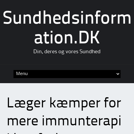
Sundhedsinform
ation.DK
Din, deres og vores Sundhed
Skip
to
content
Læger kæmper for
mere immunterapi