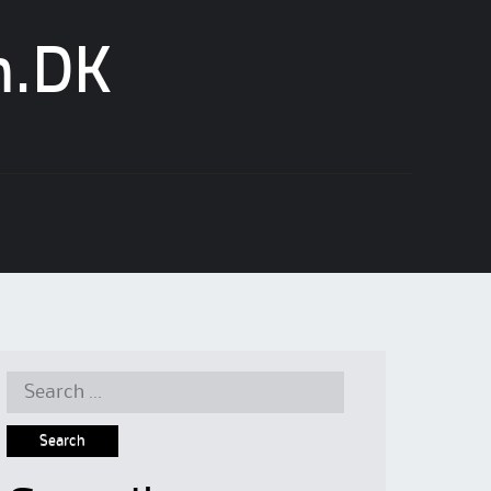
n.DK
Search
for: