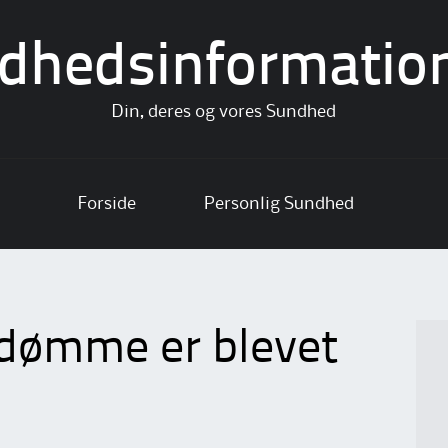
dhedsinformatio
Din, deres og vores Sundhed
Forside
Personlig Sundhed
dømme er blevet