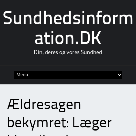
Sundhedsinform
ation.DK
Din, deres og vores Sundhed
Skip
to
content
Ældresagen
bekymret: Læger