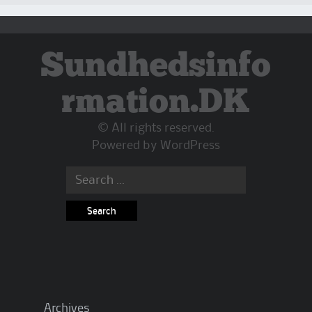
Sundhedsinfo
rmation.DK
© All rights reserved.
Powered by
WordPress
Search
for:
Archives