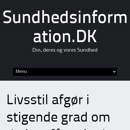
Sundhedsinform
ation.DK
Din, deres og vores Sundhed
Skip
to
content
Livsstil afgør i
stigende grad om