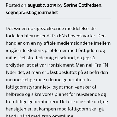
Posted on
august 7, 2015
by
Sørine Gotfredsen,
sognepræst og journalist
Det var en opsigtsvækkende meddelelse, der
forleden blev udsendt fra FNs hovedkvarter. Den
handler om en ny aftale medlemslandene imellem
angående klodens problemer med fattigdom og
miljø. Det strejfede mig et sekund, da jeg så
ordlyden, at det var ironisk ment. Men nej. Fra FN
lyder det, at man er »fast besluttet på at befri den
menneskelige race i denne generation fra
fattigdomstyranniet«, og at man »ønsker at
helbrede og sikre vores planet for nuværende og
fremtidige generationer«. Det er kolossale ord, og
hensigten er, at kampen mod fattigdom skal gå
hånd i hånd med grøn omstilling.