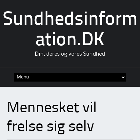
Sundhedsinform
ation.DK
Din, deres og vores Sundhed
Skip
to
content
Mennesket vil
frelse sig selv